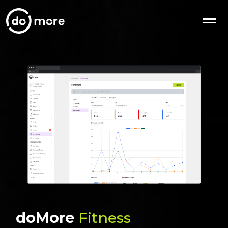
doMore
Fitness